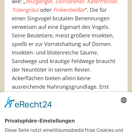
wie: „
Würgengel, Dorndreher, Käferfresser,
Totengräul
oder
Finkenbeißer
“. Die für
einen Singvogel brutalen Benennungen
verweisen auf eine Eigenart des Vogels.
Seine Beutetiere, meist größere Insekten,
spießt er zur Vorratshaltung auf Dornen.
Insekten- und blütenreiche Säume,
Sandwege und krautige Feldwege braucht
der Neuntöter in seinem Revier.
Ackerflächen bieten allein keine
ausreichende Nahrungsgrundlage. Erst
Anfang Mai kommt der ausgeprägte
Zugvogel im Voßgrund an. Hohe Sitzwarten
auf den Hecken werden genutzt, um von
dort aus Insekten zu jagen, Zaunpfosten,
Telefon- oder Stromleitungen gehen auch.