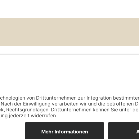
Name
*
Hausnummer
*