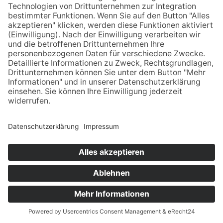
alte, freistehende Winterlinde (
Tilia
cordata
) als Naturdenkmal geführt. Diese
Schutzkategorie umfasst natürlich
entstandene Landschaftselemente, meist
einzelne Bäume, Baumgruppen oder
Hecken. Über 800 dieser besonders
wertvollen Naturdenkmäler gibt es derzeit
im Kreis Herford. Mit der Ausweisung ist
für die meist privaten Eigentümer die
Möglichkeit verbunden, finanzielle
Unterstützung für Pflegemaßnahmen zu
bekommen. Linden werden über 30 Meter
hoch, können 1.000 Jahre alt werden und
bilden dabei hohe und unregelmäßige
Kronen aus. Die Blätter der Winterlinde