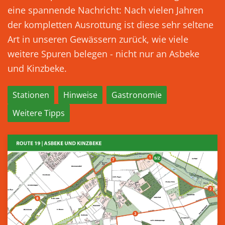
eine spannende Nachricht: Nach vielen Jahren
der kompletten Ausrottung ist diese sehr seltene
Art in unseren Gewässern zurück, wie viele
weitere Spuren belegen - nicht nur an Asbeke
und Kinzbeke.
Stationen
Hinweise
Gastronomie
Weitere Tipps