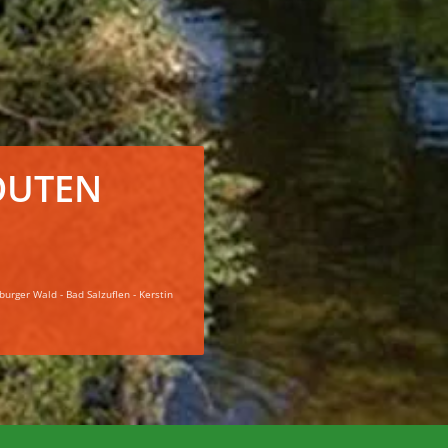
OUTEN
urger Wald - Bad Salzuflen - Kerstin