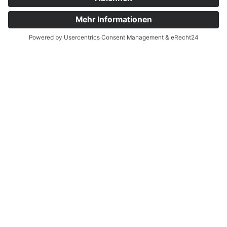
FEIERLICHER
PROJEKTABSCHLUSS
Zum offiziellen Projektabschluss lud die
Station alle Förderer in das Herrenhaus
nach Stift Quernheim ein, zu Kaffee, Tee,
Plätzchen und Kuchen.
WEITERLESEN