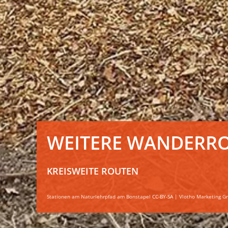
WEITERE WANDERR
KREISWEITE ROUTEN
Stationen am Naturlehrpfad am Bonstapel
CC-BY-SA
| Vlotho Marketing 