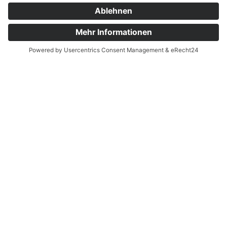
8,8 km
2,5 Stunden
HÖHENMETER
192 m
SOCIAL MEDIA
Facebook
Instagram
TEUTOBURGER WALD