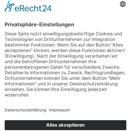
Schattiger Buchen- und Laubwald
Grenzbegegnung Lipperland und Herforder
Kreis
Gemütliche 9 km Rundtour durch Wald, an
Bächen und Grenzsteinen entlang
Fledermausvorkommen im Salzufler
Stadtforst
Naturbelassene Wege im Herforder und
Salzufler Stadtforst
START/ZIEL
Wanderparkplatz Obernberg
LÄNGE UND DAUER