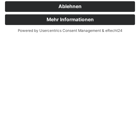
145 km
50 Stunden
HÖHENMETER
1.157 m
WEBSITE
www.lwl.org
TEUTOBURGER WALD
TOURISMUS