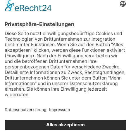
Benninghausen, Weslarn) ist durchgehend mit
der charakteristischen Jakobsmuschel
ausgeschildert. Der Pilgerweg ist weitgehend an
die historisch belegte Wegführungen angelehnt.
START
Dom in Minden
ZIEL
Rathausstraße in Soest
LÄNGE UND DAUER