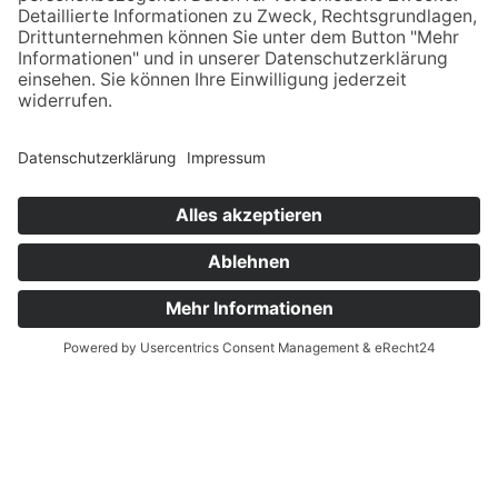
Pflanzenwelt und weisen auf weitere
Sehenswürdigkeiten hin.
START/ZIEL
Parkplatz Bonstapel
LÄNGE UND DAUER
2,5 km
1 Stunde
STEIGUNG
42 m