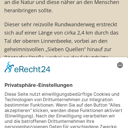
an die Natur und diese näher an den Menschen
heranbringen sollte.
Dieser sehr reizvolle Rundwanderweg erstreckt
sich auf einer Länge von cirka 2,4 km durch das
Tal der oberen Linnenbeeke, vorbei an den
geheimnisvollen „Sieben Quellen“ hinauf zur
Röntorfer Straße, vorbei an der Schutzhütte
Steinbründorf zwischen Nettelberg und Großem
Selberg und dann am Kleinen Selberg wieder
hinunter zum Ausgangspunkt an der
Hohenhausener Straße.
Insgesamt 14 Schautafeln am Wegesrand geben
den Spaziergänger*innen interessante
Informationen zur dort lebenden Tier- und